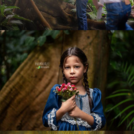
1052
0
1029
0