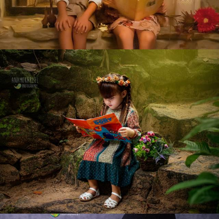
1103
0
1034
0