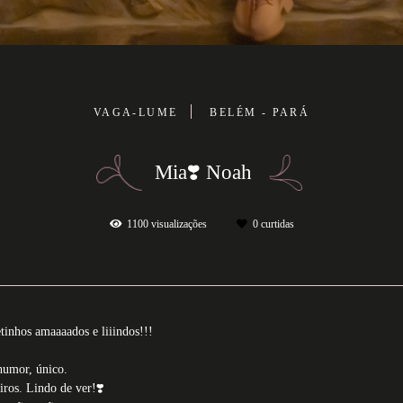
VAGA-LUME
BELÉM - PARÁ
Mia❣️ Noah
1100
visualizações
0
curtidas
tinhos amaaaados e liiindos!!!
humor, único.
iros. Lindo de ver!❣️