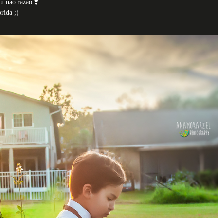
u não razão ❣️
rida ;)