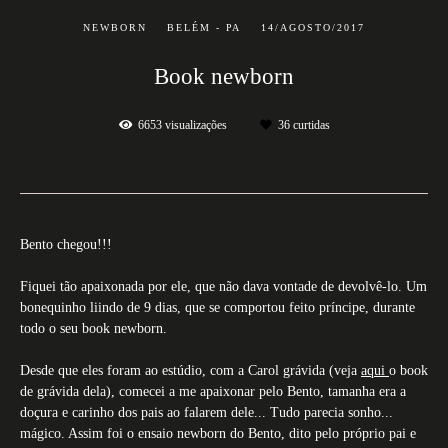
NEWBORN
BELÉM - PA
14/AGOSTO/2017
Book newborn
6653
visualizações
36
curtidas
Bento chegou!!!
Fiquei tão apaixonada por ele, que não dava vontade de devolvê-lo. Um
bonequinho liindo de 9 dias, que se comportou feito príncipe, durante
todo o seu book newborn.
Desde que eles foram ao estúdio, com a Carol grávida (veja
aqui
o book
de grávida dela), comecei a me apaixonar pelo Bento, tamanha era a
doçura e carinho dos pais ao falarem dele... Tudo parecia sonho...
mágico. Assim foi o ensaio newborn do Bento, dito pelo próprio pai e