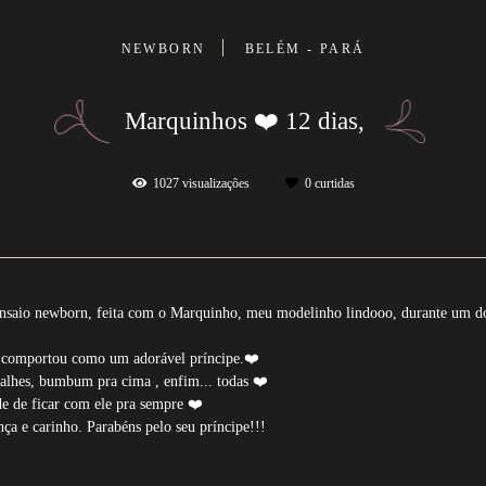
NEWBORN
BELÉM - PARÁ
Marquinhos ❤️ 12 dias,
1027
visualizações
0
curtidas
 do ensaio newborn, feita com o Marquinho, meu modelinho lindooo, durant
Se comportou como um adorável príncipe.❤️
talhes, bumbum pra cima , enfim... todas ❤️
e de ficar com ele pra sempre ❤️
ça e carinho. Parabéns pelo seu príncipe!!!