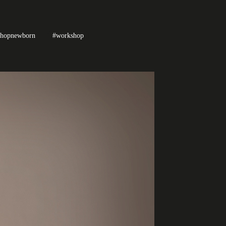
shopnewborn
#workshop