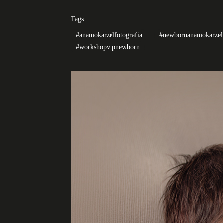
Tags
#anamokarzelfotografia
#newbornanamokarzel
#workshopvipnewborn