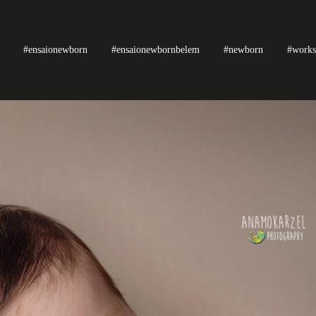
#ensaionewborn
#ensaionewbornbelem
#newborn
#work