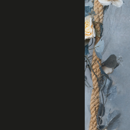
27
Curtir