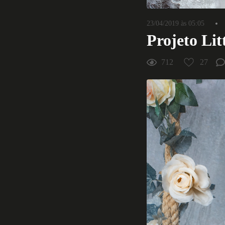
23/04/2019 às 05:05
Projeto Lit
712
27