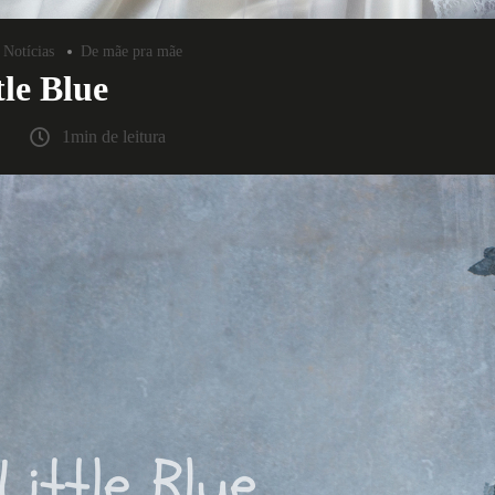
Notícias
De mãe pra mãe
tle Blue
1min de leitura