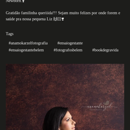
Newborn.❣️
Gratidão familinha queriiida!!! Sejam muito felizes por onde forem e
saúde pra nossa pequena Liz 🙌🏻❣️
Tags
#anamokarzelfotografia
#ensaiogestante
#ensaiogestantebelem
#fotografosbelem
#bookdegravida