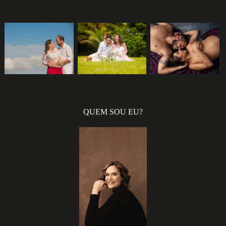
2030
1
2923
7
1243
0
QUEM SOU EU?