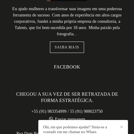
Eu ajudo mulheres a transformar suas imagens em uma poderosa
ferramenta de sucesso. Com anos de experiência em altos cargos
corporativos, fundei a minha própria empresa de consultoria, a
Talents, que foi bem-sucedida por 18 anos. Minha paixão pela
fotografia...
SAIBA MAIS
FACEBOOK
CHEGOU A SUA VEZ DE SER RETRATADA DE
FORMA ESTRATÉGICA.
+55 (91) 983354999 / 55 (91) 988023750
Enviar mensagem
contato@anamokarzel.com
Olá, em que podemos ajudar? Sinta-se a
✕
vontade em me chamar no Whats.
Rua Dom Romualdo de Seixas, 1698, 1326, 903 - Umarizal